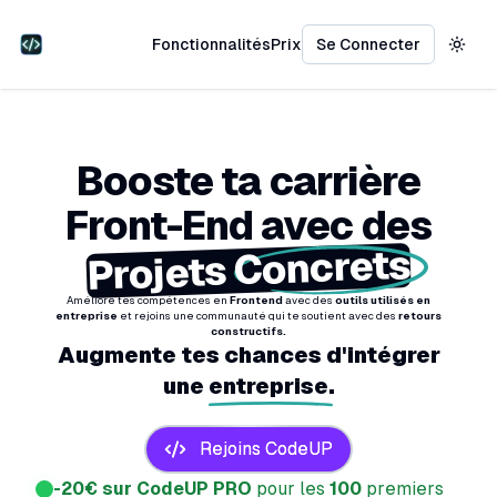
Fonctionnalités
Prix
Se Connecter
Togg
Booste ta carrière
Front-End avec des
Concrets
Projets
Améliore tes compétences en
Frontend
avec des
outils utilisés en
entreprise
et rejoins une communauté qui te soutient avec des
retours
constructifs.
Augmente tes chances d'intégrer
une
entreprise.
Rejoins CodeUP
-20€ sur CodeUP PRO
pour les
100
premiers