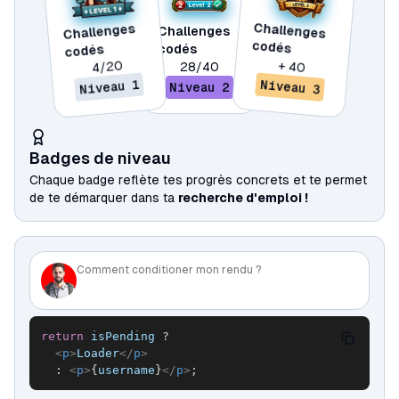
Challenges
Challenges
Challenges
codés
codés
codés
4/20
+ 40
28/40
Niveau 3
Niveau 1
Niveau 2
Badges de niveau
Chaque badge reflète tes progrès concrets et te permet
de te démarquer dans ta
recherche d'emploi !
Comment conditioner mon rendu ?
return
 isPending 
?
<
p
>
Loader
</
p
>
:
<
p
>
{
username
}
</
p
>
;