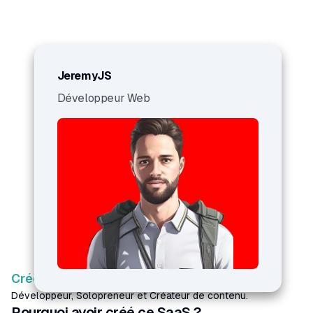
/JeremyJS
JeremyJS
Développeur Web
Créé par
JeremyJS
Développeur, Solopreneur et Créateur de contenu.
Pourquoi avoir créé ce SaaS ?